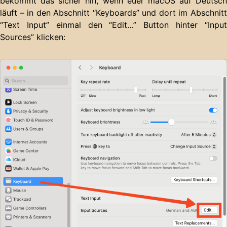
bekommt das sicher hin, wenn euer macOS auf Deutsch
läuft – in den Abschnitt “Keyboards” und dort im Abschnitt
“Text Input” einmal den “Edit…” Button hinter “Input
Sources” klicken: