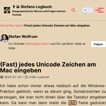
Skip to primary navigation
Skip to content
Skip to footer
👨‍💻 Stefans Logbuch
Toggle search
Blog
Menü
Ausgespeichertes Wissen und Fragen rund um
Technik
Start
/
Mac tipps
/
(Fast) jedes Unicode Zeichen am Mac eingeben
Stefan Wolfrum
Co-Gründer
MakerSpace Bonn
und OK Lab Bonn. Geek at
Folgen
large.
(Fast) jedes Unicode Zeichen am
Mac eingeben
2025-07-30
4 Min. Lesezeit
Ich habe schon immer etwas neidisch auf die Windows-
Fraktion geblickt, wenn es darum ging, Sonderzeichen zu
erzeugen, die man nicht direkt über die Tastatur eingeben
kann. Da kann man dann meist die
Alt
-Taste gedrück