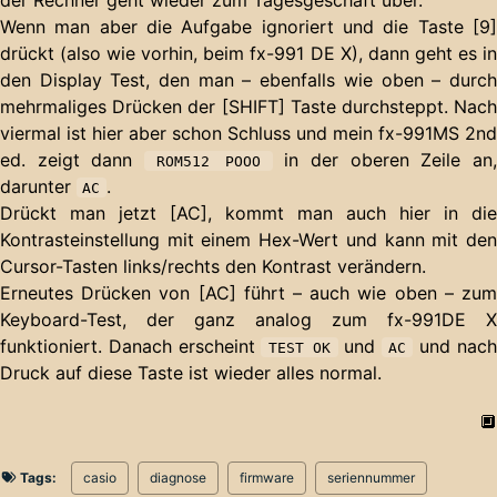
Wenn man aber die Aufgabe ignoriert und die Taste [9]
drückt (also wie vorhin, beim fx-991 DE X), dann geht es in
den Display Test, den man – ebenfalls wie oben – durch
mehrmaliges Drücken der [SHIFT] Taste durchsteppt. Nach
viermal ist hier aber schon Schluss und mein fx-991MS 2nd
ed. zeigt dann
in der oberen Zeile an
ROM512 POOO
darunter
.
AC
Drückt man jetzt [AC], kommt man auch hier in die
Kontrasteinstellung mit einem Hex-Wert und kann mit den
Cursor-Tasten links/rechts den Kontrast verändern.
Erneutes Drücken von [AC] führt – auch wie oben – zum
Keyboard-Test, der ganz analog zum fx-991DE X
funktioniert. Danach erscheint
und
und nach
TEST OK
AC
Druck auf diese Taste ist wieder alles normal.
🔲
Tags:
casio
diagnose
firmware
seriennummer