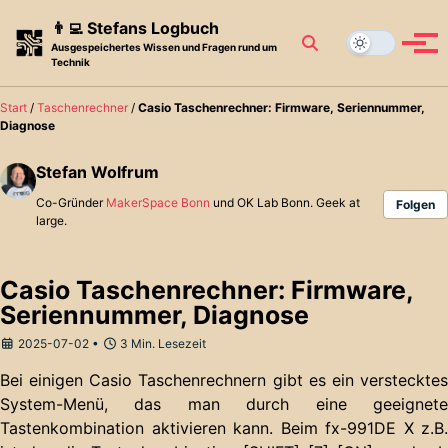
Skip to primary navigation
Skip to content
Skip to footer
👨‍💻 Stefans Logbuch
Toggle search
Blog
Menü
Ausgespeichertes Wissen und Fragen rund um
Technik
Start
/
Taschenrechner
/
Casio Taschenrechner: Firmware, Seriennummer,
Diagnose
Stefan Wolfrum
Co-Gründer
MakerSpace Bonn
und OK Lab Bonn. Geek at
Folgen
large.
Casio Taschenrechner: Firmware,
Seriennummer, Diagnose
2025-07-02
3 Min. Lesezeit
Bei einigen Casio Taschenrechnern gibt es ein verstecktes
System-Menü, das man durch eine geeignete
Tastenkombination aktivieren kann. Beim fx-991DE X z.B.