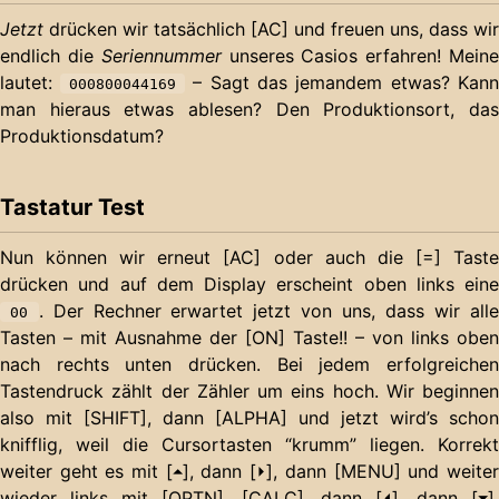
Jetzt
drücken wir tatsächlich [AC] und freuen uns, dass wir
endlich die
Seriennummer
unseres Casios erfahren! Mein
lautet:
– Sagt das jemandem etwas? Kann
000800044169
man hieraus etwas ablesen? Den Produktionsort, das
Produktionsdatum?
Tastatur Test
Nun können wir erneut [AC] oder auch die [=] Taste
drücken und auf dem Display erscheint oben links eine
. Der Rechner erwartet jetzt von uns, dass wir alle
00
Tasten – mit Ausnahme der [ON] Taste!! – von links oben
nach rechts unten drücken. Bei jedem erfolgreichen
Tastendruck zählt der Zähler um eins hoch. Wir beginnen
also mit [SHIFT], dann [ALPHA] und jetzt wird’s schon
knifflig, weil die Cursortasten “krumm” liegen. Korrekt
weiter geht es mit [⏶], dann [⏵], dann [MENU] und weiter
wieder links mit [OPTN], [CALC], dann [⏴], dann [⏷],