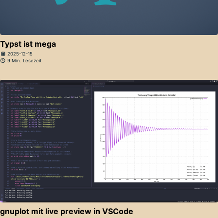
Typst ist mega
2025-12-15
9 Min. Lesezeit
gnuplot mit live preview in VSCode