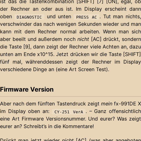
ist das die Tastenkombination [SHIFT] [7] [ON], egal, ob
der Rechner an oder aus ist. Im Display erscheint dann
oben
und unten
. Tut man nichts,
DIAGNOSTIC
PRESS AC
verschwinder das nach wenigen Sekunden wieder und man
kann mit dem Rechner normal arbeiten. Wenn man sich
aber beeilt und außerdem noch
nicht
[AC] drückt, sondern
die Taste [9], dann zeigt der Rechner viele Achten an, dazu
unten am Ende x10^15. Jetzt drücken wir die Taste [SHIFT]
fünf mal, währenddessen zeigt der Rechner im Display
verschiedene Dinge an (eine Art Screen Test).
Firmware Version
Aber nach dem fünften Tastendruck zeigt
mein
fx-991DE X
im Display oben an:
. – Ganz offensichtlic
CY-251 VerA
eine Art Firmware Versionsnummer. Und eurer? Was zeigt
eurer an? Schreibt’s in die Kommentare!
Drückt man jetzt wieder
nicht
[AC] (was aber angeboten